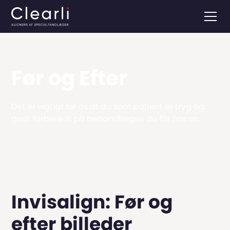
Før og Efter
Det er vigtigt for os at du som patient er tryg og
godt forberedt på behandlingen du får hos os.
Invisalign: Før og
efter billeder